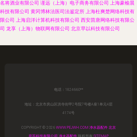
名将酒业有限公司
谨远（上海）电子商务有限公司
上海豪榆晨
科技有限公司
黄冈博林法医司法鉴定所
上海杜爽楚网络科技有
限公司
上海启洋计算机科技有限公司
西安茴唐网络科技有限公
司
龙享（上海）物联网有限公司
北京早以科技有限公司
电话：1824660**
地址：北京市房山区洪寺街甲2号院7号楼A座1单元4层
4174号
COPYRIGHT © 2026
WWW.PEJWH.COM
净水器配件
北京
原苏科技有限公司
净水器配件
版权所有
SITEMAP