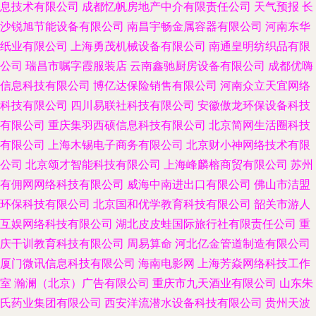
息技术有限公司
成都忆帆房地产中介有限责任公司
天气预报
长
沙锐旭节能设备有限公司
南昌宇畅金属容器有限公司
河南东华
纸业有限公司
上海勇茂机械设备有限公司
南通皇明纺织品有限
公司
瑞昌市嘱字霞服装店
云南鑫驰厨房设备有限公司
成都优嗨
信息科技有限公司
博亿达保险销售有限公司
河南众立天宜网络
科技有限公司
四川易联社科技有限公司
安徽傲龙环保设备科技
有限公司
重庆集羽西硕信息科技有限公司
北京简网生活圈科技
有限公司
上海木锡电子商务有限公司
北京财小神网络技术有限
公司
北京颂才智能科技有限公司
上海峰麟榕商贸有限公司
苏州
有佣网网络科技有限公司
威海中南进出口有限公司
佛山市洁盟
环保科技有限公司
北京国和优学教育科技有限公司
韶关市游人
互娱网络科技有限公司
湖北皮皮蛙国际旅行社有限责任公司
重
庆干训教育科技有限公司
周易算命
河北亿金管道制造有限公司
厦门微讯信息科技有限公司
海南电影网
上海芳焱网络科技工作
室
瀚澜（北京）广告有限公司
重庆市九天酒业有限公司
山东朱
氏药业集团有限公司
西安洋流潜水设备科技有限公司
贵州天波